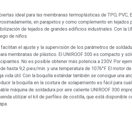
iertas ideal para las membranas termoplásticas de TPO, PVC, E
aproximadamente, en parapetos y como complemento en tejados p
bilización de tejados de grandes edificios industriales. Con la 
ego de niños.
al facilitan el ajuste y la supervisión de los parámetros de soldad
 para membranas de plástico. El UNIROOF 300 es compacto y sólo 
incipiantes. No es posible obtener más potencia a 230V. Por eje
 hasta 9,2 pies/min. y una temperatura de 1076°F. El motor de 
a vida útil. Con la boquilla estándar también se consigue una an
cir la boquilla en la costura de solapamiento es fácil para cual
iable máquina de soldadura por aire caliente UNIROOF 300 impres
enda utilizar el kit de perfiles de costilla, que está disponibl
apa.