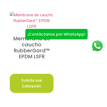
¡Contáctanos por WhatsApp!
Membrana de
caucho
RubberGard™
EPDM LSFR
Solicita una
Cotización