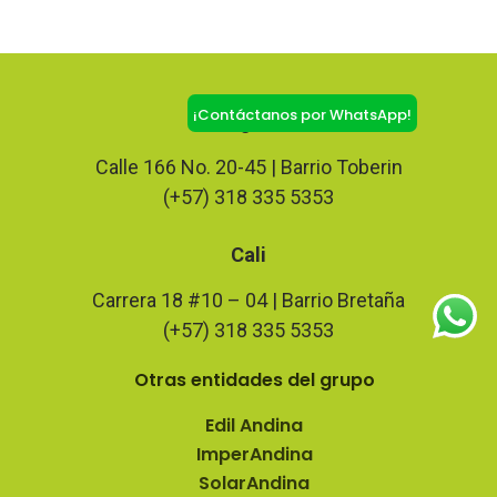
¡Contáctanos por WhatsApp!
Bogotá
Calle 166 No. 20-45 | Barrio Toberin
(+57) 318 335 5353
Cali
Carrera 18 #10 – 04 | Barrio Bretaña
(+57) 318 335 5353
Otras entidades del grupo
Edil Andina
ImperAndina
SolarAndina