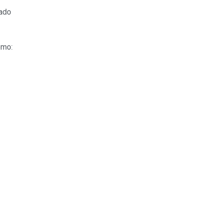
ado
omo: