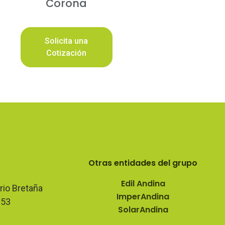
Corona
Solicita una
Cotización
Otras entidades del grupo
Edil Andina
rio Bretaña
ImperAndina
353
SolarAndina