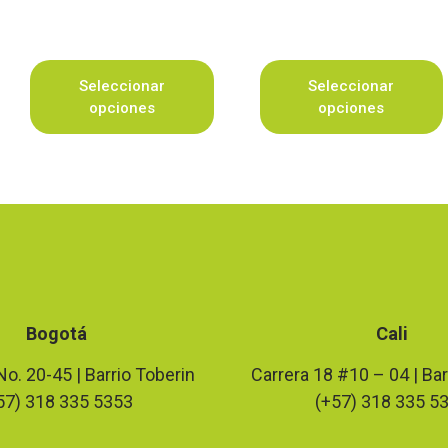
Seleccionar
Seleccionar
opciones
opciones
Bogotá
Cali
No. 20-45 | Barrio Toberin
Carrera 18 #10 – 04 | Bar
57) 318 335 5353
(+57) 318 335 5