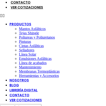
CONTACTO
VER COTIZACIONES
PRODUCTOS
Mantos Asfálticos
Tejas Shingle
Poliureas y Poliuretanos
Pinturas
Cintas Asfálticas
Selladores
Línea Solar
Emulsiones Asfálticas
Línea de acabados
Mantenimiento
Membranas Termoplásticas
Herramientas y Accesorios
NOSOTROS
BLOG
LIBRERÍA DIGITAL
CONTACTO
VER COTIZACIONES
úsqueda