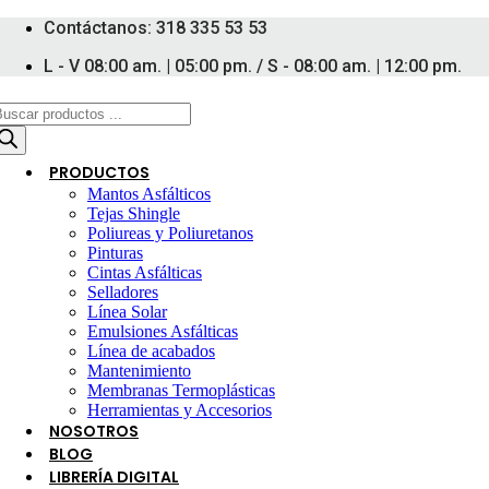
Ir
Contáctanos: 318 335 53 53
al
contenido
L - V 08:00 am. | 05:00 pm. / S - 08:00 am. | 12:00 pm.
úsqueda
e
roductos
PRODUCTOS
Mantos Asfálticos
Tejas Shingle
Poliureas y Poliuretanos
Pinturas
Cintas Asfálticas
Selladores
Línea Solar
Emulsiones Asfálticas
Línea de acabados
Mantenimiento
Membranas Termoplásticas
Herramientas y Accesorios
NOSOTROS
BLOG
LIBRERÍA DIGITAL