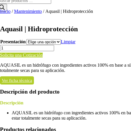
e
roductos
Inicio
/
Mantenimiento
/ Aquasil | Hidroprotección
Aquasil | Hidroprotección
Presentación
Limpiar
Aquasil
|
Solicita una Cotización
Hidroprotección
cantidad
AQUASIL es un hidrófugo con ingredientes activos 100% en base a silic
totalmente secas para su aplicación.
Ver ficha técnica
Descripción del producto
Descripción
AQUASIL es un hidrófugo con ingredientes activos 100% en base a
estar totalmente secas para su aplicación.
Productos relacionados