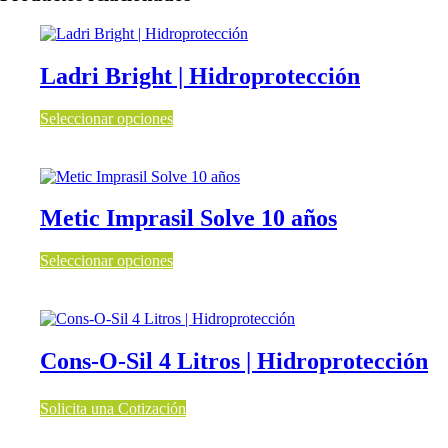
Ladri Bright | Hidroprotección
Seleccionar opciones
Este
producto
tiene
múltiples
variantes.
Metic Imprasil Solve 10 años
Las
opciones
Seleccionar opciones
se
Este
pueden
producto
elegir
tiene
en
múltiples
la
variantes.
página
Cons-O-Sil 4 Litros | Hidroprotección
Las
de
opciones
producto
se
Solicita una Cotización
pueden
elegir